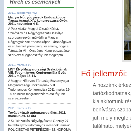
2011. szeptember 02
Magyar Nőgyógyászok Endoszkópos
Társaságának XIV. kongresszusa Győr,
2011. november 4-5.
A Petz Aladár Megyei Oktató Kórház
Szülészeti és Nőgyógyászati Osztálya
szorosan együtt működik a Magyar
Nőgyógyászok Endoszkópos Társaságával,
ezért kiemelt jelentőségű esemény, hogy a
Társaság VIII. Országos Kongresszusának
szervezési jogát osztályunk megkapta.
2011. március 19
MNT ÉNy-Magyarországi Szekciójának
Fő jellemzői:
VIII. Tudományos Konferenciája Győr,
2011. május 13-14.
A Magyar Nőorvos Társaság Északnyugat-
A hozzánk érkez
Magyarországi Szekciójának VIII.
Tudományos Konferenciája 2011. május 13-
tartózkodhatnak,
14-én került megrendezésre osztályunk
szervezésében.
kialakítottunk r
2011. március 19
behívásra szaba
Továbbképző tudományos ülés, 2011.
március 24. 13 óra
jut, mely megfele
A Szülészeti és Nőgyógyászati Osztály 27.
található, melye
továbbképző tudományos ülésének témája:
POLICISZTÁS PETEFÉSZEK-SZINDRÓMA