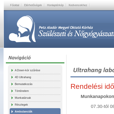
Főoldal
Elérhetőségek
Honlaptérkép
Kedvencekhez
A Down-kór szűrése
4D Ultrahang
Bemutatkozás
Rendelési idő
Történelem
Munkanapokon 
Munkatársak
Részlegek
07.30-tól 0
Ambulanciák