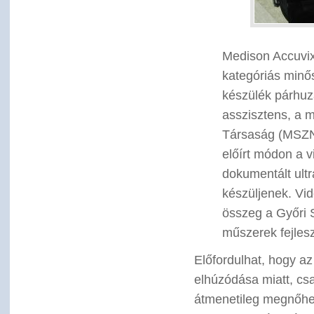
Medison Accuvix 
kategóriás minő
készülék párhuz
asszisztens, a 
Társaság (MSZNU
előírt módon a v
dokumentált ultr
készüljenek. Vid
összeg a Győri S
műszerek fejlesz
Előfordulhat, hogy az
elhúzódása miatt, cs
átmenetileg megnőhet