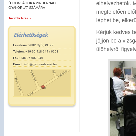
elhelyezhetők. Má
ÚJDONSÁGOK A MINDENNAPI
GYAKORLAT SZÁMÁRA
megfelelően elők
További hírek »
léphet be, elker
Kérjük kedves b
jöjjön be a vizs
Levélcím:
9002 Győr, Pf. 92.
ülőhelyről figyel
Telefon:
+36-96-418-244 / 6203
Fax:
+36-96-507-940
E-mail:
info@gyoriszuleszet.hu