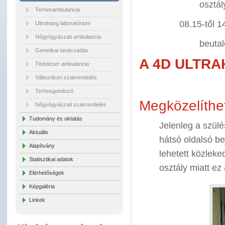
osztál
Terhesambulancia
08.15-től 1
Ultrahang laboratórium
Nőgyógyászati ambulancia
beutal
Genetikai tanácsadás
A 4D ULTRAH
Tinédzser ambulancia
Változókori szakrendelés
Terhesgondozó
Megközelíthe
Nőgyógyászati szakrendelés
Tudomány és oktatás
Jelenleg a szül
Aktuális
hátsó oldalsó be
Alapítvány
lehetett közleke
Statisztikai adatok
osztály miatt ez
Elérhetőségek
Képgaléria
Linkek