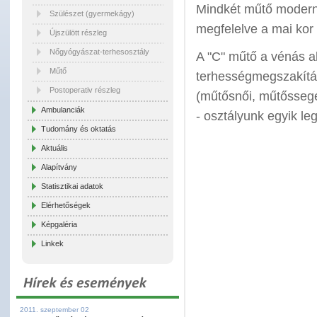
Mindkét műtő modern a
Szülészet (gyermekágy)
megfelelve a mai kor
Újszülött részleg
Nőgyógyászat-terhesosztály
A "C" műtő a vénás al
Műtő
terhességmegszakítás
Postoperativ részleg
(műtősnői, műtőssegéd
Ambulanciák
- osztályunk egyik l
Tudomány és oktatás
Aktuális
Alapítvány
Statisztikai adatok
Elérhetőségek
Képgaléria
Linkek
2011. szeptember 02