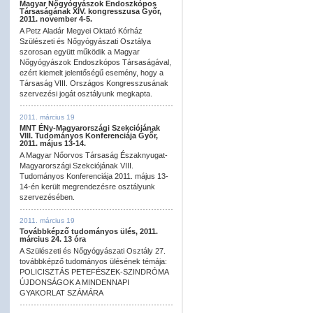
Magyar Nőgyógyászok Endoszkópos
Társaságának XIV. kongresszusa Győr,
2011. november 4-5.
A Petz Aladár Megyei Oktató Kórház
Szülészeti és Nőgyógyászati Osztálya
szorosan együtt működik a Magyar
Nőgyógyászok Endoszkópos Társaságával,
ezért kiemelt jelentőségű esemény, hogy a
Társaság VIII. Országos Kongresszusának
szervezési jogát osztályunk megkapta.
2011. március 19
MNT ÉNy-Magyarországi Szekciójának
VIII. Tudományos Konferenciája Győr,
2011. május 13-14.
A Magyar Nőorvos Társaság Északnyugat-
Magyarországi Szekciójának VIII.
Tudományos Konferenciája 2011. május 13-
14-én került megrendezésre osztályunk
szervezésében.
2011. március 19
Továbbképző tudományos ülés, 2011.
március 24. 13 óra
A Szülészeti és Nőgyógyászati Osztály 27.
továbbképző tudományos ülésének témája:
POLICISZTÁS PETEFÉSZEK-SZINDRÓMA
ÚJDONSÁGOK A MINDENNAPI
GYAKORLAT SZÁMÁRA