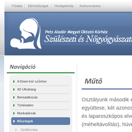
Főoldal
Elérhetőségek
Honlaptérkép
Kedvencekhez
A Down-kór szűrése
4D Ultrahang
Bemutatkozás
Osztályunk második 
Történelem
együttese, két azonos
Munkatársak
és laparoszkópos elv
Részlegek
(méheltávolítás), hüv
Szülőszoba