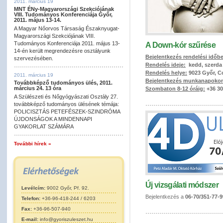
2011. március 19
MNT ÉNy-Magyarországi Szekciójának
VIII. Tudományos Konferenciája Győr,
2011. május 13-14.
A Magyar Nőorvos Társaság Északnyugat-
Magyarországi Szekciójának VIII.
Tudományos Konferenciája 2011. május 13-
A Down-kór szűrése
14-én került megrendezésre osztályunk
Bejelentkezés rendelési időb
szervezésében.
Rendelés ideje:
kedd, szerda
Rendelés helye:
9023 Győr, Co
2011. március 19
Bejelentkezés munkanapokon
Továbbképző tudományos ülés, 2011.
március 24. 13 óra
Szombaton 8-12 óráig:
+36 30
A Szülészeti és Nőgyógyászati Osztály 27.
továbbképző tudományos ülésének témája:
POLICISZTÁS PETEFÉSZEK-SZINDRÓMA
ÚJDONSÁGOK A MINDENNAPI
GYAKORLAT SZÁMÁRA
További hírek »
Új vizsgálati módszer
Levélcím:
9002 Győr, Pf. 92.
Bejelentkezés a
06-70/351-77-9
Telefon:
+36-96-418-244 / 6203
Fax:
+36-96-507-940
E-mail:
info@gyoriszuleszet.hu