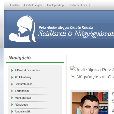
Főoldal
Elérhetőségek
Honlaptérkép
Kedvencekhez
A Down-kór szűrése
4D Ultrahang
Bemutatkozás
Történelem
Munkatársak
S
Részlegek
Ambulanciák