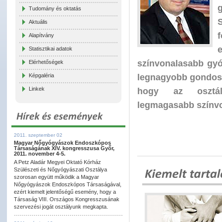
Tudomány és oktatás
Aktuális
Alapítvány
Statisztikai adatok
színvonalasabb gyó
Elérhetőségek
legnagyobb gondoss
Képgaléria
Linkek
hogy az osztá
legmagasabb színvo
2011. szeptember 02
Magyar Nőgyógyászok Endoszkópos
Társaságának XIV. kongresszusa Győr,
2011. november 4-5.
A Petz Aladár Megyei Oktató Kórház
Szülészeti és Nőgyógyászati Osztálya
szorosan együtt működik a Magyar
Nőgyógyászok Endoszkópos Társaságával,
ezért kiemelt jelentőségű esemény, hogy a
Társaság VIII. Országos Kongresszusának
szervezési jogát osztályunk megkapta.