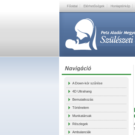
Főoldal
Elérhetőségek
Honlaptérkép
A Down-kór szűrése
4D Ultrahang
Bemutatkozás
Történelem
Munkatársak
Részlegek
Ambulanciák