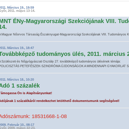
2011. Március 19., 19:59
Győr, 2011. május 13-14.
MNT ÉNy-Magyarországi Szekciójának VIII. Tud
14.
A Magyar Nőorvos Társaság Északnyugat-Magyarországi Szekciójának VIII. Tudományos Ko
2011. Március 19., 18:47
Továbbképző tudományos ülés, 2011. március 2
A Szülészeti és Nőgyógyászati Osztály 27. továbbképző tudományos ülésének témája:
POLICISZTÁS PETEFÉSZEK-SZINDRÓMA ÚJDONSÁGOK A MINDENNAPI GYAKORLAT 
2011. Március 18., 10:20
Adó 1 százalék
Támogassa Ön is Alapítványunkat!
Adójának 1 százalékáról rendelkezhet letölthető dokumentumunk
segítségével
!
Adószámunk: 18531668-1-08
2009. Február 10., 08:17
Győr, 2009. május 22-23.