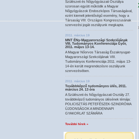
Szülészeti és Nőgyógyászati Osztálya
szorosan együtt működik a Magyar
Nőgyógyászok Endoszkópos Társaságával,
ezért kiemelt jelentőségű esemény, hogy a
Társaság VIII. Országos Kongresszusának
szervezési jogát osztályunk megkapta.
2011. március 19
MNT ÉNy-Magyarországi Szekciójának
VIII. Tudományos Konferenciája Győr,
2011. május 13-14.
A Magyar Nőorvos Társaság Északnyugat-
Magyarországi Szekciójának VIII.
Tudományos Konferenciája 2011. május 13-
14-én került megrendezésre osztályunk
szervezésében.
2011. március 19
Továbbképző tudományos ülés, 2011.
március 24. 13 óra
A Szülészeti és Nőgyógyászati Osztály 27.
továbbképző tudományos ülésének témája:
POLICISZTÁS PETEFÉSZEK-SZINDRÓMA
ÚJDONSÁGOK A MINDENNAPI
GYAKORLAT SZÁMÁRA
További hírek »