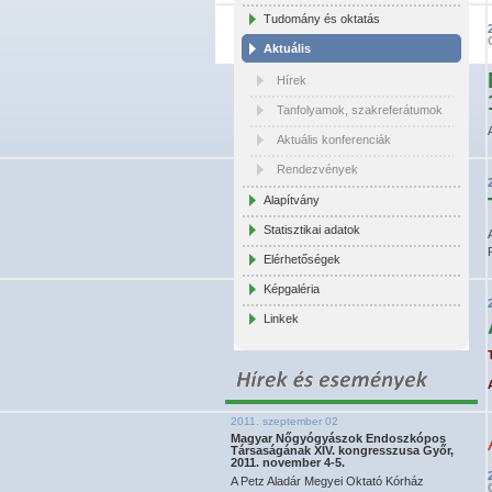
Tudomány és oktatás
Aktuális
Hírek
Tanfolyamok, szakreferátumok
Aktuális konferenciák
Rendezvények
Alapítvány
Statisztikai adatok
Elérhetőségek
Képgaléria
Linkek
2011. szeptember 02
Magyar Nőgyógyászok Endoszkópos
Társaságának XIV. kongresszusa Győr,
2011. november 4-5.
A Petz Aladár Megyei Oktató Kórház