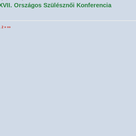
XVII. Országos Szülésznői Konferencia
1
2
»
»»