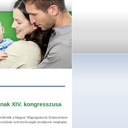
ak XIV. kongresszusa
ütt működik a Magyar Nőgyógyászok Endoszkópos
szusának szervezési jogát osztályunk megkapta.