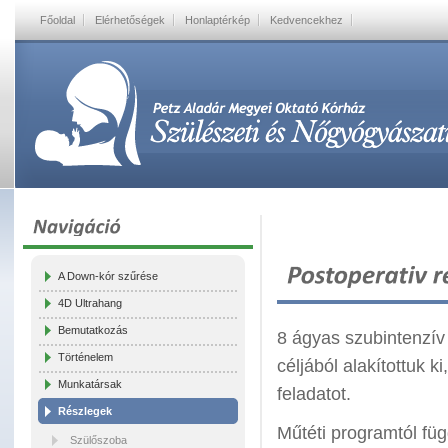
Főoldal
Elérhetőségek
Honlaptérkép
Kedvencekhez
A Down-kór szűrése
4D Ultrahang
Bemutatkozás
8 ágyas szubintenzív
Történelem
céljából alakítottuk k
Munkatársak
feladatot.
Részlegek
Műtéti programtól füg
Szülőszoba