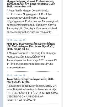
Magyar Nőgyógyászok Endoszkópos
Társaságának XIV. kongresszusa Győr,
2011. november 4-5.
A Petz Aladár Megyei Oktató Kórház
Szülészeti és Nőgyógyászati Osztálya
szorosan együtt működik a Magyar
Nőgyógyászok Endoszkópos Társaságával,
ezért kiemelt jelentőségű esemény, hogy a
Társaság VIII. Országos Kongresszusának
szervezési jogát osztályunk megkapta.
2011. március 19
MNT ÉNy-Magyarországi Szekciójának
VIII. Tudományos Konferenciája Győr,
2011. május 13-14.
A Magyar Nőorvos Társaság Északnyugat-
Magyarországi Szekciójának VIII.
Tudományos Konferenciája 2011. május 13-
14-én került megrendezésre osztályunk
szervezésében.
2011. március 19
Továbbképző tudományos ülés, 2011.
március 24. 13 óra
A Szülészeti és Nőgyógyászati Osztály 27.
továbbképző tudományos ülésének témája:
POLICISZTÁS PETEFÉSZEK-SZINDRÓMA
ÚJDONSÁGOK A MINDENNAPI
GYAKORLAT SZÁMÁRA