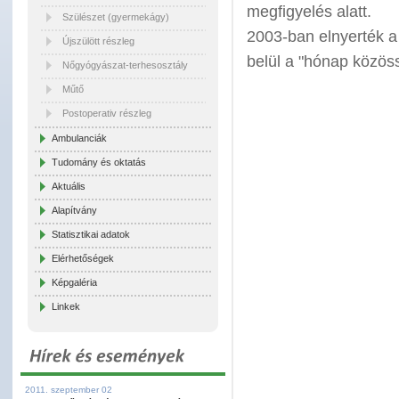
megfigyelés alatt.
Szülészet (gyermekágy)
2003-ban elnyerték a
Újszülött részleg
belül a "hónap közös
Nőgyógyászat-terhesosztály
Műtő
Postoperativ részleg
Ambulanciák
Tudomány és oktatás
Aktuális
Alapítvány
Statisztikai adatok
Elérhetőségek
Képgaléria
Linkek
2011. szeptember 02