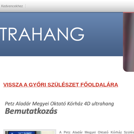
Kedvencekhez
VISSZA A GYŐRI SZÜLÉSZET FŐOLDALÁRA
A Petz Aladár Megyei Oktató Kórház Szülés