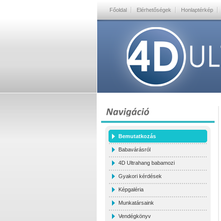
Főoldal
Elérhetőségek
Honlaptérkép
Bemutatkozás
Babavárásról
4D Ultrahang babamozi
Gyakori kérdések
Képgaléria
Munkatársaink
Vendégkönyv