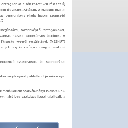
országban az elsők között vett részt az új
sében és alkalmazásában. A kialakult magas
tikai centrumként ellátja három szomszéd
rű.
 megírásával, továbbképző tanfolyamokat,
n vannak hazánk tudományos életében. A
 Társaság vezetői testületének (MSZNUT)
ek a jelenleg is érvényes magyar szakmai
 rendelkező szakorvosok és szonográfus
kek segítségével példátlanul jó minőségű,
k mellé korrekt szakvéleményt is csatolunk.
m fajsúlyos szakvizsgálattal találkozik a