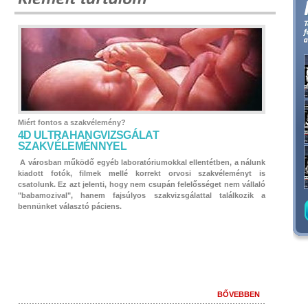
Miért fontos a szakvélemény?
4D ULTRAHANGVIZSGÁLAT
SZAKVÉLEMÉNNYEL
A városban működő egyéb laboratóriumokkal ellentétben, a nálunk
kiadott fotók, filmek mellé korrekt orvosi szakvéleményt is
csatolunk. Ez azt jelenti, hogy nem csupán felelősséget nem vállaló
"babamozival", hanem fajsúlyos szakvizsgálattal találkozik a
bennünket választó páciens.
BŐVEBBEN