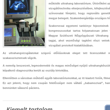
működik ultrahang laboratórium. Úttörőként az 
vizsgálótechnika elterjesztésében, kifejleszté
színvonalat fémjelzi, hogy regionális gene
megye betegeit. Szakembergárdája országos hí
Szakorvosai egyetemi tankönyv fejezeteinek
kongresszusokat tartva folyamatosan jele
Magyar Szülészeti Nőgyógyászati Ultrahang
tagjai, ahol vezetőségi tagként részt vett
vizsgálati protokoll kialakításában.
Az ultrahangvizsgálatokat szigorú előírásoknak eleget tett licenszekkel
szakasszisztensek végzik.
A nemrég beszerzett, legmodernebb és magas minőséget nyújtó ultrahangkészülé
képalkotó diagnosztika került az osztály birtokába.
Ellentétben a városban működő egyéb laboratóriumokkal, az itt kiadott fotók, filme
Ez azt jelenti, hogy nem csupán felelősséget nem vállaló „babamozival”, hane
bennünket választó páciens.