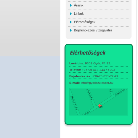
Áraink
Linkek
Elérhetőségek
Bejelentkezés vizsgálatra
Levélcím:
9002 Győr, Pf. 92.
Telefon:
+36-96-418-244 / 6203
Bejelentkezés:
+36-70-351-77-99
E-mail:
info@gyoriszuleszet.hu